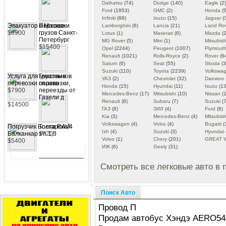
Daihatsu
(74)
Dodge
(140)
Eagle
(2)
Ford
(1853)
GMC
(2)
Honda
(5
Infiniti
(88)
Isuzu
(15)
Jaguar
(
Эвакуатор в Москве
Перевозки
Lamborghini
(6)
Lancia
(21)
Land Ro
$6900
грузов Санкт-
Lotus
(1)
Maserati
(6)
Mazda
(2
Петербург
MG Rover
(5)
Mini
(1)
Mitsubish
$15400
Opel
(2244)
Peugeot
(1007)
Plymout
Renault
(1021)
Rolls-Royce
(2)
Rover
(6
Saturn
(6)
Seat
(55)
Skoda
(3
Suzuki
(110)
Toyota
(2239)
Volkswa
Услуга для участников
Грузовые
УАЗ
(2)
Chevrolet
(32)
Daewoo
перевозки сплава
перевозки,
Honda
(15)
Hyundai
(11)
Isuzu
(13
$7900
переезды от
Mercedes-Benz
(17)
Mitsubishi
(10)
Nissan
(1
Газели д
Renault
(8)
Subaru
(7)
Suzuki
(7
$14500
ГАЗ
(8)
ЗИЛ
(4)
Ford
(8)
Kia
(3)
Mercedes-Benz
(4)
Mitsubish
Volkswagen
(4)
Volvo
(4)
Bugatti
(
Погрузчик Болгарский
Тоета RAV4
Izh
(4)
Suzuki
(3)
Hyundai
Балканкар г/п 1,5
$7200
Volvo
(1)
Chery
(201)
GREAT 
$5400
ИЖ
(6)
Geely
(31)
Смотреть все легковые авто в 
Поиск Авто
Провод П
Продам автобус Хэндэ AERO54