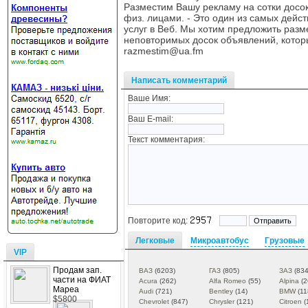
Разместим Вашу рекламу на сотки досок
физ. лицами. - Это один из самых дейс
услуг в Веб. Мы хотим предложить раз
неповторимых досок объявлений, котор
razmestim@ua.fm
Написать комментарий
Ваше Имя:
Ваш E-mail:
Текст комментария:
Повторите код:
Легковые
Микроавтобус
Грузовые
VIP
Продам зап.
ВАЗ
(6203)
ГАЗ
(805)
ЗАЗ
(834
части на ФИАТ
Acura
(262)
Alfa Romeo
(55)
Alpina
(2
Мареа
Audi
(721)
Bentley
(14)
BMW
(11
$5800
Chevrolet
(847)
Chrysler
(121)
Citroen
(