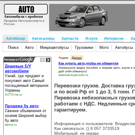
Автомобили с пробегом
Продажа Автотранспорта в
России.
Автобазар
Автосалоны
Запчасти
Услуги
Интересно
За
Поиск
Авто
Микроавтобусы
Грузовики
Мото
Автобусы
Я
ндекс
Директ
Как купить авто,чтобы не обманули
Уникальное видео пособие о покупке авто, изучи и 
дай себя обмануть!
www.kak-kupit-avto.ru
Перевозки грузов. Доставка гру
и по всей Рф от 1 до 3, 5 тонн.
Перевозка небезопасных грузо
работаем с НДС. Недлинные сро
гарантируем.
Информация о пользователе: Владислав
Как связяаться: () 8 057 3733519
Мобильный: не указан