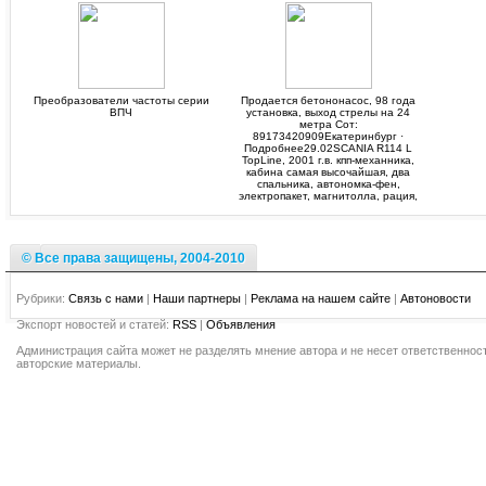
Преобразователи частоты серии
Продается бетононасос, 98 года
ВПЧ
установка, выход стрелы на 24
метра Сот:
89173420909Екатеринбург ·
Подробнее29.02SCANIA R114 L
TopLine, 2001 г.в. кпп-механника,
кабина самая высочайшая, два
спальника, автономка-фен,
электропакет, магнитолла, рация,
© Все права защищены, 2004-2010
Рубрики:
Связь с нами
|
Наши партнеры
|
Реклама на нашем сайте
|
Автоновости
Экспорт новостей и статей:
RSS
|
Объявления
Администрация сайта может не разделять мнение автора и не несет ответственност
авторские материалы.