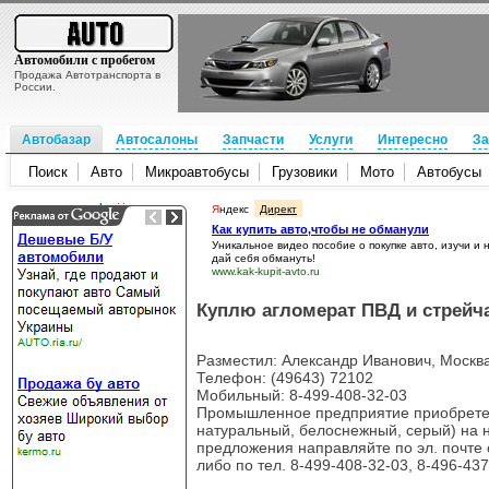
Автомобили с пробегом
Продажа Автотранспорта в
России.
Автобазар
Автосалоны
Запчасти
Услуги
Интересно
За
Поиск
Авто
Микроавтобусы
Грузовики
Мото
Автобусы
Я
ндекс
Директ
Как купить авто,чтобы не обманули
Уникальное видео пособие о покупке авто, изучи и 
дай себя обмануть!
www.kak-kupit-avto.ru
Куплю агломерат ПВД и стрейч
Разместил: Александр Иванович, Москв
Телефон: (49643) 72102
Мобильный: 8-499-408-32-03
Промышленное предприятие приобретет
натуральный, белоснежный, серый) на 
предложения направляйте по эл. почте 
либо по тел. 8-499-408-32-03, 8-496-43