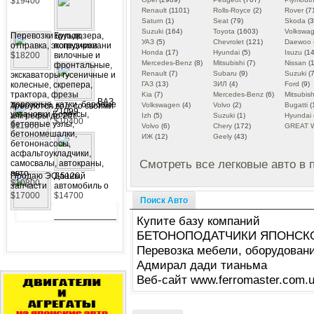
$19400
Renault
(1101)
Rolls-Royce
(2)
Rover
(7
Saturn
(1)
Seat
(79)
Skoda
(3
Suzuki
(164)
Toyota
(1603)
Volkswa
Перевозки грузов,
Бульдозера,
УАЗ
(5)
Chevrolet
(121)
Daewoo
отправка, экспедировани
погрузчики
Honda
(17)
Hyundai
(5)
Isuzu
(14
$18200
вилочные и
Mercedes-Benz
(8)
Mitsubishi
(7)
Nissan
(1
фронтальные,
Renault
(7)
Subaru
(9)
Suzuki
(7
экскаваторы гусеничные и
колесные, скрепера,
ГАЗ
(13)
ЗИЛ
(4)
Ford
(9)
трактора, фрезы
Kia
(7)
Mercedes-Benz
(6)
Mitsubish
ВАЗ
дорожные, катки, баровые
Требуются вод. со своими
Volkswagen
(4)
Volvo
(2)
Bugatti
(
21099
установки Борексы,
а/м рефы до 20т
Izh
(5)
Suzuki
(1)
Hyundai
$10400
бетонные узлы,
$11500
Volvo
(6)
Chery
(172)
GREAT 
бетономешалки,
ИЖ
(12)
Geely
(43)
бетононасосы,
асфальтоукладчики,
Смотреть все легковые авто в 
самосвалы, автокраны,
авто
Продаю ЭО-5126,
Данный
$10800
запчасти
автомобиль о
$17000
$14700
Поиск Авто
Купите базу компаний
БЕТОНОПОДАТЧИКИ ЯПОНСКО
Перевозка мебели, оборудовани
Адмирал дади тианьма
Веб-сайт www.ferromaster.com.u