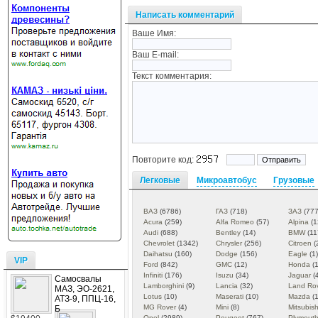
Написать комментарий
Ваше Имя:
Ваш E-mail:
Текст комментария:
Повторите код:
Легковые
Микроавтобус
Грузовые
ВАЗ
(6786)
ГАЗ
(718)
ЗАЗ
(777
Acura
(259)
Alfa Romeo
(57)
Alpina
(1
Audi
(688)
Bentley
(14)
BMW
(11
Chevrolet
(1342)
Chrysler
(256)
Citroen
(
Daihatsu
(160)
Dodge
(156)
Eagle
(1)
VIP
Ford
(842)
GMC
(12)
Honda
(1
Infiniti
(176)
Isuzu
(34)
Jaguar
(
Самосвалы
Lamborghini
(9)
Lancia
(32)
Land Ro
МАЗ, ЭО-2621,
Lotus
(10)
Maserati
(10)
Mazda
(1
АТЗ-9, ППЦ-16,
MG Rover
(4)
Mini
(8)
Mitsubish
Б
Opel
(2989)
Peugeot
(767)
Plymout