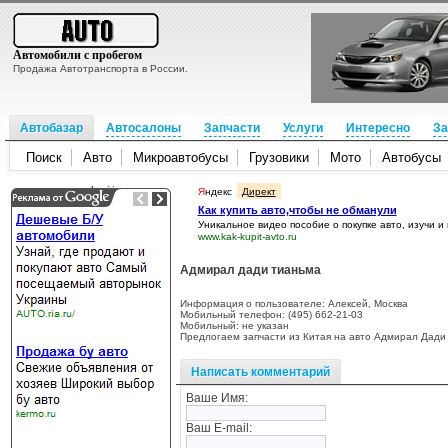
Автомобили с пробегом
Продажа Автотранспорта в России.
Автобазар
Автосалоны
Запчасти
Услуги
Интересно
За
Поиск
Авто
Микроавтобусы
Грузовики
Мото
Автобусы
Я
ндекс
Директ
Как купить авто,чтобы не обманули
Уникальное видео пособие о покупке авто, изучи и
www.kak-kupit-avto.ru
Адмирал дади тианьма
Информация о пользователе: Алексей, Москва
Мобильный телефон: (495) 662-21-03
Мобильный: не указан
Предлогаем запчасти из Китая на авто Адмирал Дади Т
Написать комментарий
Ваше Имя:
Ваш E-mail: