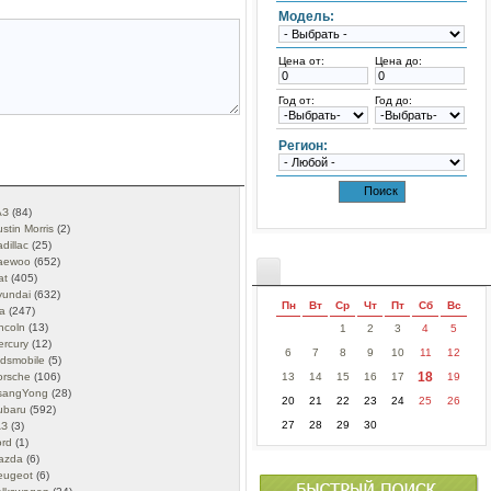
Модель:
Цена от:
Цена до:
Год от:
Год до:
Регион:
АЗ
(84)
stin Morris
(2)
dillac
(25)
aewoo
(652)
at
(405)
yundai
(632)
Пн
Вт
Ср
Чт
Пт
Сб
Вс
a
(247)
ncoln
(13)
1
2
3
4
5
ercury
(12)
6
7
8
9
10
11
12
ldsmobile
(5)
18
13
14
15
16
17
19
orsche
(106)
sangYong
(28)
20
21
22
23
24
25
26
ubaru
(592)
27
28
29
30
АЗ
(3)
ord
(1)
azda
(6)
eugeot
(6)