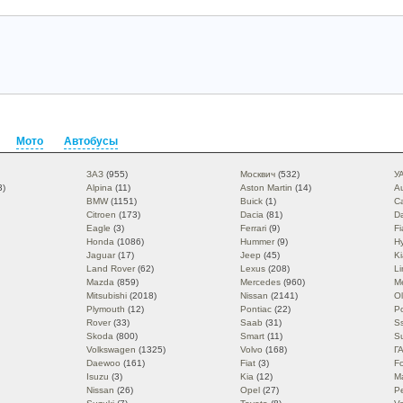
Мото
Автобусы
ЗАЗ
(955)
Москвич
(532)
У
3)
Alpina
(11)
Aston Martin
(14)
Au
BMW
(1151)
Buick
(1)
Ca
Citroen
(173)
Dacia
(81)
D
Eagle
(3)
Ferrari
(9)
Fi
Honda
(1086)
Hummer
(9)
H
Jaguar
(17)
Jeep
(45)
Ki
Land Rover
(62)
Lexus
(208)
Li
Mazda
(859)
Mercedes
(960)
M
Mitsubishi
(2018)
Nissan
(2141)
O
Plymouth
(12)
Pontiac
(22)
P
Rover
(33)
Saab
(31)
S
Skoda
(800)
Smart
(11)
S
Volkswagen
(1325)
Volvo
(168)
Г
Daewoo
(161)
Fiat
(3)
F
Isuzu
(3)
Kia
(12)
M
Nissan
(26)
Opel
(27)
P