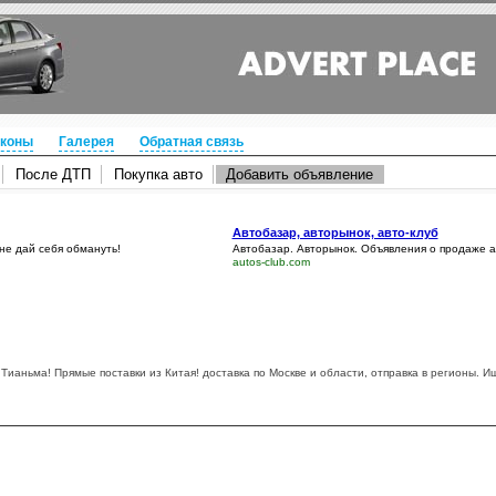
коны
Галерея
Обратная связь
После ДТП
Покупка авто
Добавить объявление
Автобазар, авторынок, авто-клуб
 не дай себя обмануть!
Автобазар. Авторынок. Объявления о продаже 
autos-club.com
ианьма! Прямые поставки из Китая! доставка по Москве и области, отправка в регионы. И