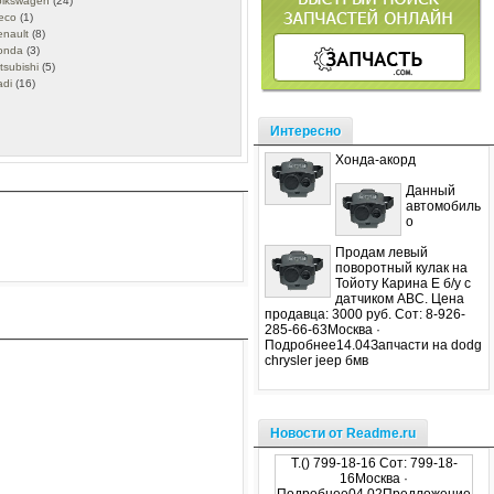
olkswagen
(24)
eco
(1)
enault
(8)
onda
(3)
tsubishi
(5)
adi
(16)
Интересно
Хонда-акорд
Данный
автомобиль
о
Продам левый
поворотный кулак на
Тойоту Карина Е б/у с
датчиком АВС. Цена
продавца: 3000 руб. Сот: 8-926-
285-66-63Москва ·
Подробнее14.04Запчасти на dodg
chrysler jeep бмв
Новости от Readme.ru
Т.() 799-18-16 Сот: 799-18-
16Москва ·