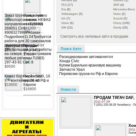
Renault
(9)
Subaru
(5)
ГАЗ
(17)
ЗИЛ
(4)
Kia
(8)
Mercedes-Benz
Volkswagen
(5)
Volvo
(2)
Заказ грузчиков и лубого
Прицепная
Izh
(7)
Suzuki
(5)
транспорта в всех
техника НЕФАЗ
Volvo
(6)
Chery
(109)
направленияхТ.(3902)
из наличия
ИЖ
(10)
Geely
(26)
269051 Сот:
$11300
89083279997Абакан ·
Смотреть все легковые авто в продаже
Подробнее11.04Требуется
работа для 30 самосвалов
грузоподъёмностью от
Империя Востока
Продам
Поиск Авто
25т. Большой опыт работы
$6300
МАЗ-3432
на севере. Рассматриваем
$7600
Раскодирование автомагнитол
любые регионы.Т.(383)
Хонда Civic
297-43-91 Сот: 8
Купим Бурильно-крановую машинку
$9500
Запчасти Урал
Перевозки грузов по Рф и Европе
Камаз бортовой - 5320, 10
Перевозки
т. + контейнер 20 м3
грузов по Рф и
$10600
Европе
$16800
Новости
ПРОДАМ ТЯГАЧ DAF, 
2011-07-29
Т.(351) 235-39-28 Челябинск · 
Хон
2011
Львов