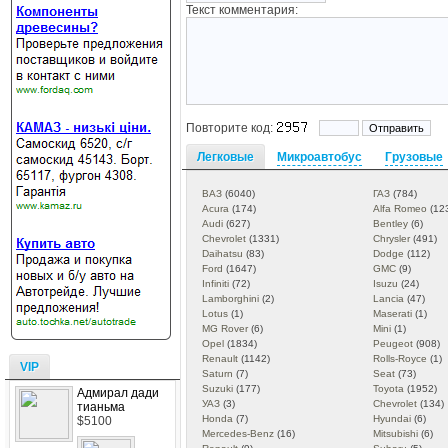
Текст комментария:
Повторите код:
Легковые
Микроавтобус
Грузовые
ВАЗ
(6040)
ГАЗ
(784)
Acura
(174)
Alfa Romeo
(12
Audi
(627)
Bentley
(6)
Chevrolet
(1331)
Chrysler
(491)
Daihatsu
(83)
Dodge
(112)
Ford
(1647)
GMC
(9)
Infiniti
(72)
Isuzu
(24)
Lamborghini
(2)
Lancia
(47)
Lotus
(1)
Maserati
(1)
MG Rover
(6)
Mini
(1)
Opel
(1834)
Peugeot
(908)
Renault
(1142)
Rolls-Royce
(1)
VIP
Saturn
(7)
Seat
(73)
Suzuki
(177)
Toyota
(1952)
Адмирал дади
УАЗ
(3)
Chevrolet
(134)
тианьма
Honda
(7)
Hyundai
(6)
$5100
Mercedes-Benz
(16)
Mitsubishi
(6)