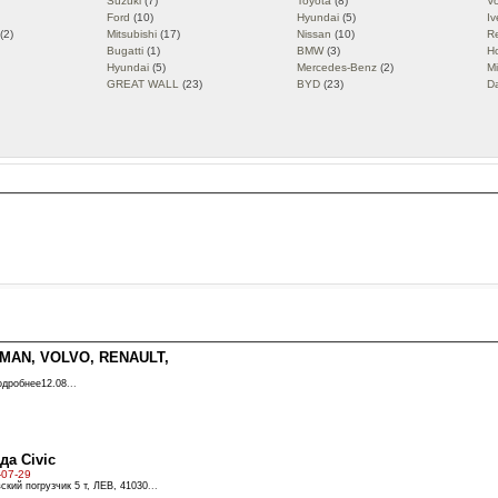
Suzuki
(7)
Toyota
(8)
V
Ford
(10)
Hyundai
(5)
Iv
(2)
Mitsubishi
(17)
Nissan
(10)
R
Bugatti
(1)
BMW
(3)
H
Hyundai
(5)
Mercedes-Benz
(2)
Mi
GREAT WALL
(23)
BYD
(23)
D
MAN, VOLVO, RENAULT,
Подробнее12.08
...
да Civic
-07-29
ский погрузчик 5 т, ЛЕВ, 41030
...