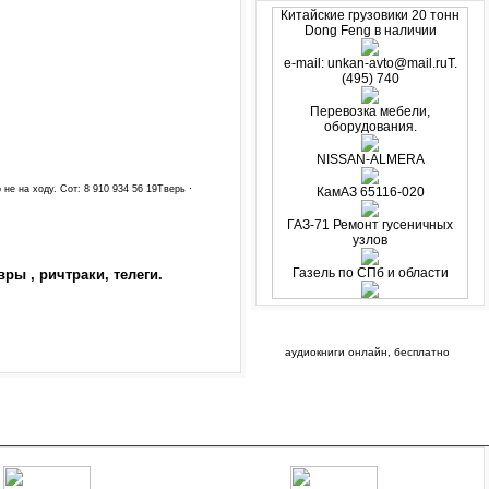
Китайские грузовики 20 тонн
Dong Feng в наличии
e-mail: unkan-avto@mail.ruТ.
(495) 740
Перевозка мебели,
оборудования.
NISSAN-ALMERA
не на ходу. Сот: 8 910 934 56 19Тверь ·
КамАЗ 65116-020
ГАЗ-71 Ремонт гусеничных
узлов
Газель по СПб и области
ры , ричтраки, телеги.
аудиокниги онлайн, бесплатно