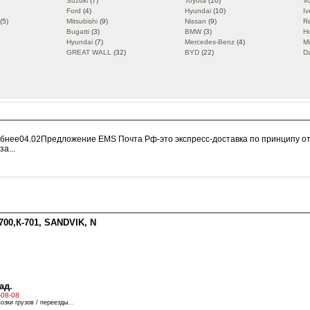
Suzuki
(7)
Toyota
(10)
V
Ford
(4)
Hyundai
(10)
Iv
(5)
Mitsubishi
(9)
Nissan
(9)
R
Bugatti
(3)
BMW
(3)
H
Hyundai
(7)
Mercedes-Benz
(4)
Mi
GREAT WALL
(32)
BYD
(22)
D
дробнее04.02Предложение EMS Почта Рф-это экспресс-доставка по принципу о
а...
00,К-701, SANDVIK, N
ад.
-08-08
озки грузов / переезды
...