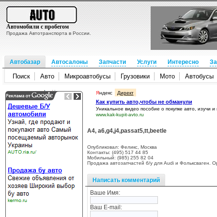
Автомобили с пробегом
Продажа Автотранспорта в России.
Автобазар
Автосалоны
Запчасти
Услуги
Интересно
За
Поиск
Авто
Микроавтобусы
Грузовики
Мото
Автобусы
Я
ндекс
Директ
Как купить авто,чтобы не обманули
Уникальное видео пособие о покупке авто, изучи и
www.kak-kupit-avto.ru
A4, a6,g4,j4,passat5,tt,beetle
Опубликовал: Феликс, Москва
Контакты: (495) 517 44 85
Мобильный: (985) 255 82 04
Продажа автозапчастей б/у для Audi и Фольксваген. О
Написать комментарий
Ваше Имя:
Ваш E-mail: