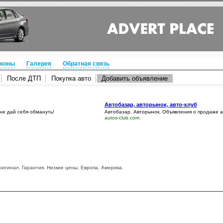
коны
Галерея
Обратная связь
После ДТП
Покупка авто
Добавить объявление
Автобазар, авторынок, авто-клуб
 не дай себя обмануть!
Автобазар. Авторынок. Объявления о продаже 
autos-club.com
ригинал. Гарантия. Низкие цены. Европа, Америка.