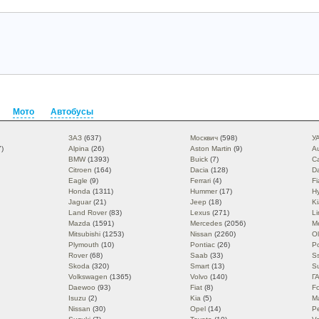
Мото
Автобусы
ЗАЗ
(637)
Москвич
(598)
У
)
Alpina
(26)
Aston Martin
(9)
Au
BMW
(1393)
Buick
(7)
Ca
Citroen
(164)
Dacia
(128)
D
Eagle
(9)
Ferrari
(4)
Fi
Honda
(1311)
Hummer
(17)
H
Jaguar
(21)
Jeep
(18)
Ki
Land Rover
(83)
Lexus
(271)
Li
Mazda
(1591)
Mercedes
(2056)
M
Mitsubishi
(1253)
Nissan
(2260)
O
Plymouth
(10)
Pontiac
(26)
P
Rover
(68)
Saab
(33)
S
Skoda
(320)
Smart
(13)
S
Volkswagen
(1365)
Volvo
(140)
Г
Daewoo
(93)
Fiat
(8)
F
Isuzu
(2)
Kia
(5)
M
Nissan
(30)
Opel
(14)
P