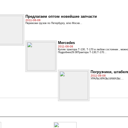
Предлагаем оптом новейшие запчасти
2011-08-08
Перевозки грузов по Петербургу, в/из Москв
...
Mercedes
2011-08-08
Куплю трактора Т-130, Т-170 в любом состоянии , можно 
Подробнее29.08Трактора Т-130,Т-170
...
Погрузчики, штабелв
2011-08-08
УРАЛЫ,КРАЗЫ,КАМАЗЫ.
...