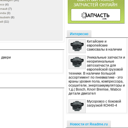
olkswagen
(30)
eco
(4)
enault
(7)
onda
(3)
tsubishi
(8)
adi
(11)
Интересно
Китайские и
европейские
самосвалы в наличии
Уникальные запчасти и
т двери
неоригинальные
автозапчасти для
европейской грузовой
техники. В наличии большой
ассортимент по пневматике - это
краны уровня пола, компрессора,
осушители, энергоаккумуляторы и
т.д.( Bosch, Knorr Bremse, Wabco
детали двигател
Мусоровоз с боковой
загрузкой КО440-4
Новости от Readme.ru