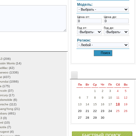
Модель:
Цена от:
Цена до:
Год от:
Год до:
Регион:
АЗ
(206)
stin Morris
(14)
dillac
(42)
aewoo
(1336)
at
(437)
yundai
(1066)
Пн
Вт
Ср
Чт
Пт
Сб
Вс
a
(175)
ncoln
(37)
1
2
3
4
5
ercury
(17)
6
7
8
9
10
11
12
ldsmobile
(6)
18
13
14
15
16
17
19
orsche
(112)
sangYong
(21)
20
21
22
23
24
25
26
ubaru
(481)
27
28
29
30
АЗ
(3)
ord
(10)
azda
(7)
eugeot
(4)