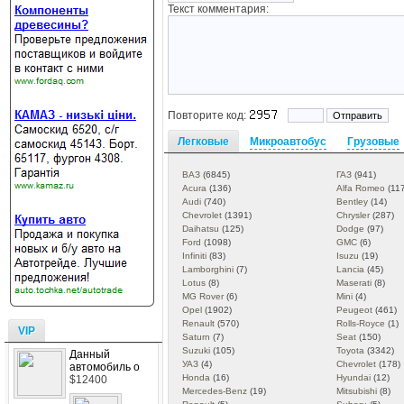
Текст комментария:
Повторите код:
Легковые
Микроавтобус
Грузовые
ВАЗ
(6845)
ГАЗ
(941)
Acura
(136)
Alfa Romeo
(117
Audi
(740)
Bentley
(14)
Chevrolet
(1391)
Chrysler
(287)
Daihatsu
(125)
Dodge
(97)
Ford
(1098)
GMC
(6)
Infiniti
(83)
Isuzu
(19)
Lamborghini
(7)
Lancia
(45)
Lotus
(8)
Maserati
(8)
MG Rover
(6)
Mini
(4)
Opel
(1902)
Peugeot
(461)
Renault
(570)
Rolls-Royce
(1)
VIP
Saturn
(7)
Seat
(150)
Suzuki
(105)
Toyota
(3342)
Данный
УАЗ
(4)
Chevrolet
(178)
автомобиль о
Honda
(16)
Hyundai
(12)
$12400
Mercedes-Benz
(19)
Mitsubishi
(8)