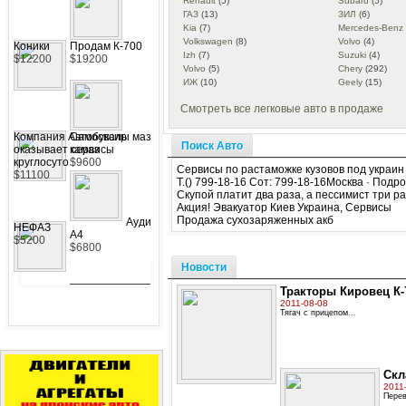
Renault
(5)
Subaru
(5)
ГАЗ
(13)
ЗИЛ
(6)
Kia
(7)
Mercedes-Benz
Volkswagen
(8)
Volvo
(4)
Коники
Продам К-700
Izh
(7)
Suzuki
(4)
$12200
$19200
Volvo
(5)
Chery
(292)
ИЖ
(10)
Geely
(15)
Смотреть все легковые авто в продаже
Компания Автобуксир
Самосвалы маз
Поиск Авто
оказывает сервисы
камаз
круглосуто
$9600
Сервисы по растаможке кузовов под украин
$11100
Т.() 799-18-16 Сот: 799-18-16Москва · По
Скупой платит два раза, а пессимист три раз
Акция! Эвакуатор Киев Украина, Сервисы
Продажа сухозаряженных акб
Ауди
НЕФАЗ
A4
$5200
$6800
Новости
Тракторы Кировец К-7
2011-08-08
Тягач с прицепом
...
Скл
2011
Перев