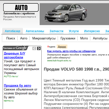
Автомобили с пробегом
Продажа Автотранспорта в
России.
Автобазар
Автосалоны
Запчасти
Услуги
Интересно
За
Поиск
Авто
Микроавтобусы
Грузовики
Мото
Автобусы
Я
ндекс
Директ
Как купить авто,чтобы не обманули
Уникальное видео пособие о покупке авто, изучи и 
дай себя обмануть!
www.kak-kupit-avto.ru
Продам VOLVO S80 1998 г.в., 29
Цвет:Темный металлик Год вып:1998 Тип
мотора:Бензин инжектор Пробег:180 00
КПП:Автомат Руль:Левый Состояние:От
Наличие:В наличии Комплектация: Анти
Антипробуксовочная система Бортовой 
Лючок Магнитола (CD) Подогрев сиден
Подушечки сохранности (4) Рег-ка сиден
пассажира (электропривод) Регулировка 