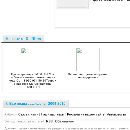
Новости от RedTram
Куплю трактора Т-130, Т-170 в
Перевозки грузов, отправка,
любом состоянии , можно не на
экспедировани
ходу. Сот: 8 910 934 56 19Тверь ·
Подробнее29.08Трактора
Т-130,Т-170
© Все права защищены, 2004-2010
Рубрики:
Связь с нами
|
Наши партнеры
|
Реклама на нашем сайте
|
Автоновости
Экспорт новостей и статей:
RSS
|
Объявления
Администрация сайта может не разделять мнение автора и не несет ответственност