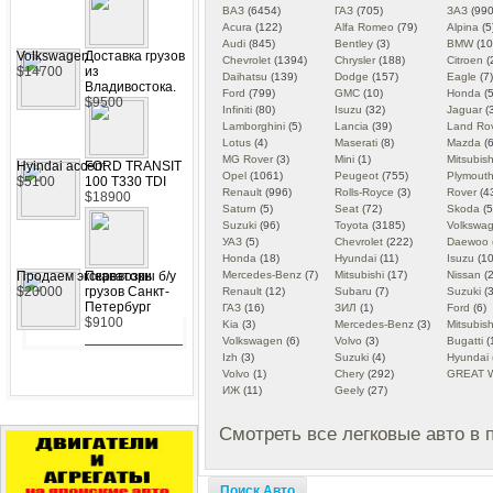
ВАЗ
(6454)
ГАЗ
(705)
ЗАЗ
(990
Acura
(122)
Alfa Romeo
(79)
Alpina
(5
Audi
(845)
Bentley
(3)
BMW
(10
Volkswagen
Доставка грузов
Chevrolet
(1394)
Chrysler
(188)
Citroen
(
$14700
из
Daihatsu
(139)
Dodge
(157)
Eagle
(7)
Владивостока.
Ford
(799)
GMC
(10)
Honda
(5
$9500
Infiniti
(80)
Isuzu
(32)
Jaguar
(
Lamborghini
(5)
Lancia
(39)
Land Ro
Lotus
(4)
Maserati
(8)
Mazda
(6
MG Rover
(3)
Mini
(1)
Mitsubish
Hyindai accent
FORD TRANSIT
Opel
(1061)
Peugeot
(755)
Plymout
$5100
100 T330 TDI
Renault
(996)
Rolls-Royce
(3)
Rover
(4
$18900
Saturn
(5)
Seat
(72)
Skoda
(5
Suzuki
(96)
Toyota
(3185)
Volkswa
УАЗ
(5)
Chevrolet
(222)
Daewoo
Honda
(18)
Hyundai
(11)
Isuzu
(10
Продаем экскаваторы б/у
Перевозки
Mercedes-Benz
(7)
Mitsubishi
(17)
Nissan
(2
$20000
грузов Санкт-
Renault
(12)
Subaru
(7)
Suzuki
(3
Петербург
ГАЗ
(16)
ЗИЛ
(1)
Ford
(6)
$9100
Kia
(3)
Mercedes-Benz
(3)
Mitsubish
Volkswagen
(6)
Volvo
(3)
Bugatti
(
Izh
(3)
Suzuki
(4)
Hyundai
Volvo
(1)
Chery
(292)
GREAT 
ИЖ
(11)
Geely
(27)
Смотреть все легковые авто в 
Поиск Авто